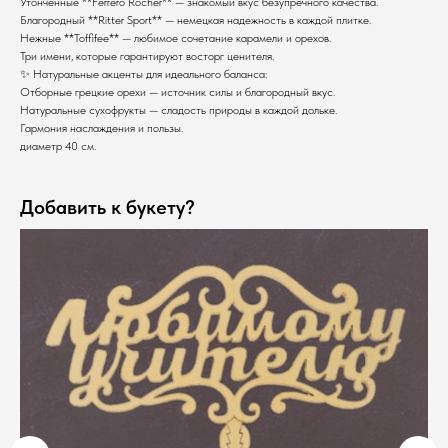
Утонченные **Ferrero Rocher** — знакомый вкус безупречного качества.
Благородный **Ritter Sport** — немецкая надежность в каждой плитке.
Нежные **Toffifee** — любимое сочетание карамели и орехов.
Три имени, которые гарантируют восторг ценителя.
✨ Натуральные акценты для идеального баланса:
Отборные грецкие орехи — источник силы и благородный вкус.
Натуральные сухофрукты — сладость природы в каждой дольке.
Гармония наслаждения и пользы.
диаметр 40 см.
Добавить к букету?