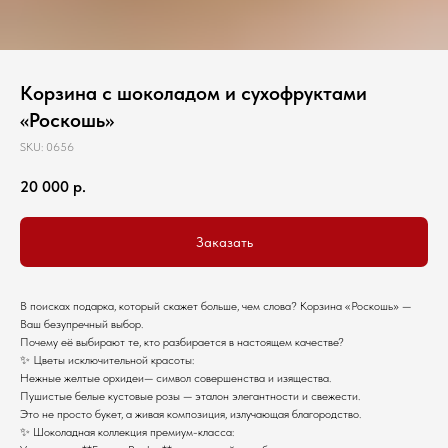
Корзина с шоколадом и сухофруктами
«Роскошь»
SKU:
0656
20 000
р.
Заказать
В поисках подарка, который скажет больше, чем слова? Корзина «Роскошь» —
Ваш безупречный выбор.
Почему её выбирают те, кто разбирается в настоящем качестве?
✨ Цветы исключительной красоты:
Нежные желтые орхидеи— символ совершенства и изящества.
Пушистые белые кустовые розы — эталон элегантности и свежести.
Это не просто букет, а живая композиция, излучающая благородство.
✨ Шоколадная коллекция премиум-класса: