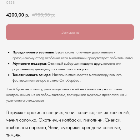
0528
4200,00
р.
4700,00
р.
Заказать
Праздничного застолья
: Букет станет отличным дополнением к
праздничному столу, особенно если в компании присутствуют любители пива.
Мужского подарка
: Отличный выбор для подарка другу, коллеге или
родственнику, ценящему хорошее пиво и закуски.
Тематического вечера
: Идеально вписывается в атмосферу пивного
фестиваля или вечера в стиле Октоберфест.
Такой букет не только удивит получателя своей необычностью, но и станет
центром внимания на любом застолье, подчеркивая вкусовые предпочтения и
увлечения его владельца
В кружке: арахис в специях, чечил косичка, чечил копченый,
чечил соломка, Охотничьи колбаски, пиколини, Снекси,
колбасная нарезка, Чили, сухарики, крендели соленые,
тимьян.