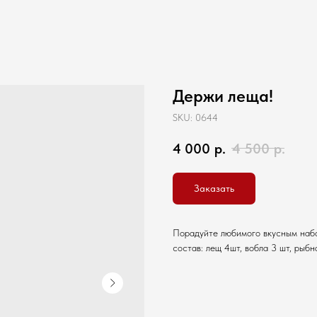
Держи леща!
SKU:
0644
4 000
р.
4 500
р.
Заказать
Порадуйте любимого вкусным набо
состав: лещ 4шт, вобла 3 шт, рыбн