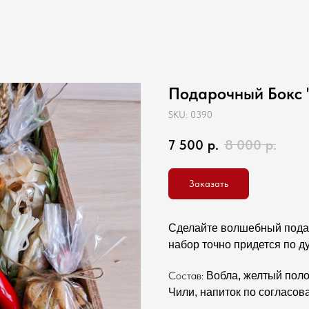
Подарочный Бокс 
SKU:
0390
7 500
р.
8 000
р.
Заказать
Сделайте волшебный пода
набор точно придется по ду
Состав:
Вобла, желтый поло
Чили, напиток по согласов