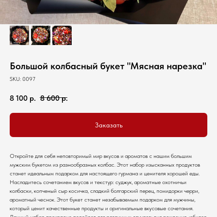
Большой колбасный букет "Мясная нарезка"
SKU:
0097
8 100
р.
8 600
р.
Заказать
Откройте для себя неповторимый мир вкусов и ароматов с нашим большим
мужским букетом из разнообразных колбас. Этот набор изысканных продуктов
станет идеальным подарком для настоящего гурмана и ценителя хорошей еды.
Насладитесь сочетанием вкусов и текстур: суджук, ароматные охотничьи
колбаски, копченый сыр косичка, сладкий болгарский перец, помидорки черри,
ароматный чеснок. Этот букет станет незабываемым подарком для мужчины,
который ценит качественные продукты и оригинальные вкусовые сочетания.
Данный набор прекрасно подойдет для различных случаев: дня рождения, юбилея,