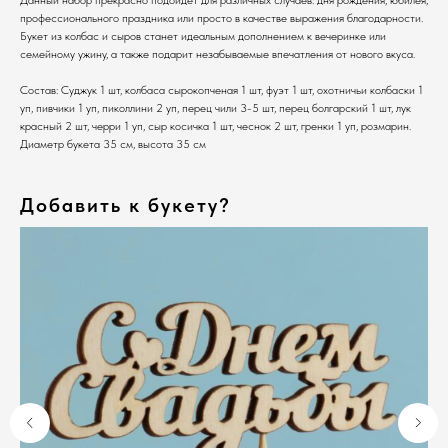
профессионального праздника или просто в качестве выражения благодарности.
Букет из колбас и сыров станет идеальным дополнением к вечеринке или
семейному ужину, а также подарит незабываемые впечатления от нового вкуса.
Состав: Суджук 1 шт, колбаса сырокопченая 1 шт, фуэт 1 шт, охотничьи колбаски 1
уп, пивчики 1 уп, пиколлини 2 уп, перец чили 3-5 шт, перец болгарский 1 шт, лук
красный 2 шт, черри 1 уп, сыр косичка 1 шт, чеснок 2 шт, гренки 1 уп, розмарин.
Диаметр букета 35 см, высота 35 см
Добавить к букету?