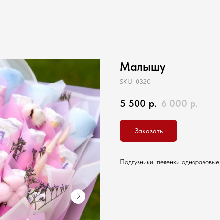
Малышу
SKU:
0320
5 500
р.
6 000
р.
Заказать
Подгузники, пеленки одноразовые,