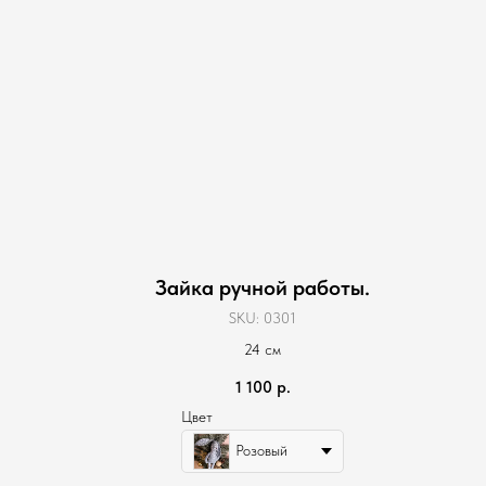
Зайка ручной работы.
SKU:
0301
24 см
1 100
р.
Цвет
Розовый