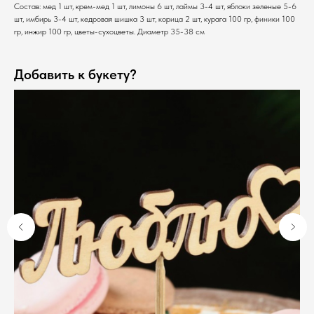
Состав: мед 1 шт, крем-мед 1 шт, лимоны 6 шт, лаймы 3-4 шт, яблоки зеленые 5-6
шт, имбирь 3-4 шт, кедровая шишка 3 шт, корица 2 шт, курага 100 гр, финики 100
гр, инжир 100 гр, цветы-сухоцветы. Диаметр 35-38 см
Добавить к букету?