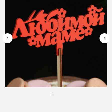
Маме
SKU:
0289
200
р.