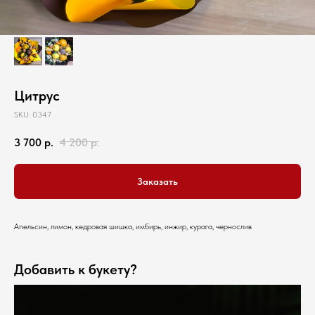
Цитрус
SKU:
0347
3 700
р.
4 200
р.
Заказать
Апельсин, лимон, кедровая шишка, имбирь, инжир, курага, чернослив
Добавить к букету?