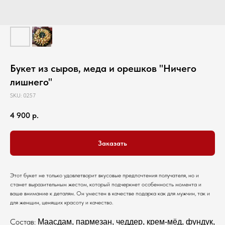
Букет из сыров, меда и орешков "Ничего
лишнего"
SKU:
0257
4 900
р.
Заказать
Этот букет не только удовлетворит вкусовые предпочтения получателя, но и
станет выразительным жестом, который подчеркнет особенность момента и
ваше внимание к деталям. Он уместен в качестве подарка как для мужчин, так и
для женщин, ценящих красоту и качество.
Состав:
Маасдам, пармезан, чеддер, крем-мёд, фундук,