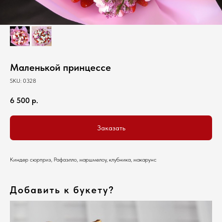
Маленькой принцессе
SKU:
0328
6 500
р.
Заказать
Киндер сюрприз, Рафаэлло, маршмелоу, клубника, макарунс
Добавить к букету?