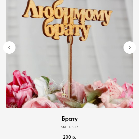
Брату
SKU:
0309
200
р.