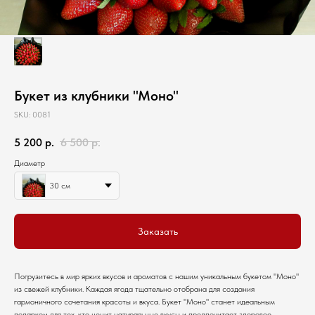
Букет из клубники "Моно"
SKU:
0081
5 200
р.
6 500
р.
Диаметр
30 см
Заказать
Погрузитесь в мир ярких вкусов и ароматов с нашим уникальным букетом "Моно"
из свежей клубники. Каждая ягода тщательно отобрана для создания
гармоничного сочетания красоты и вкуса. Букет "Моно" станет идеальным
подарком для тех, кто ценит натуральные вкусы и предпочитает здоровое