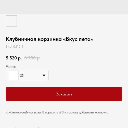
Клубничная корзинка «Вкус лета»
SKU:
0512-1
5 520
р.
6 900
р.
Размер
25
Заказать
Клубника, голубика, розы. В варианте #3 к составу добавлены макарунс