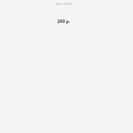
SKU:
0290
200
р.