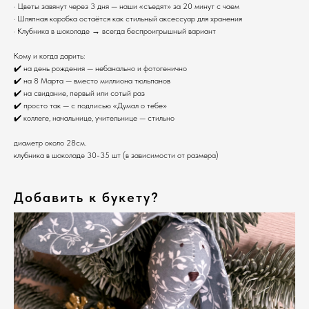
· Цветы завянут через 3 дня — наши «съедят» за 20 минут с чаем
· Шляпная коробка остаётся как стильный аксессуар для хранения
· Клубника в шоколаде → всегда беспроигрышный вариант
Кому и когда дарить:
✔️ на день рождения — небанально и фотогенично
✔️ на 8 Марта — вместо миллиона тюльпанов
✔️ на свидание, первый или сотый раз
✔️ просто так — с подписью «Думал о тебе»
✔️ коллеге, начальнице, учительнице — стильно
диаметр около 28см.
клубника в шоколаде 30-35 шт (в зависимости от размера)
Добавить к букету?