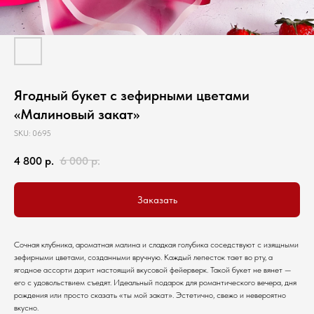
Ягодный букет с зефирными цветами
«Малиновый закат»
SKU:
0695
4 800
р.
6 000
р.
Заказать
Сочная клубника, ароматная малина и сладкая голубика соседствуют с изящными
зефирными цветами, созданными вручную. Каждый лепесток тает во рту, а
ягодное ассорти дарит настоящий вкусовой фейерверк. Такой букет не вянет —
его с удовольствием съедят. Идеальный подарок для романтического вечера, дня
рождения или просто сказать «ты мой закат». Эстетично, свежо и невероятно
вкусно.