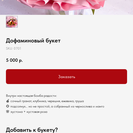
Дофаминовый букет
SKU:
0701
5 000
р.
Заказать
Внутри настоящая бомба радости:
🍎 сочный гранат, клубника, черешня, ежевика, груша
🌻 подсолнух… но не простой, а собранный из чернослива и манго
🌸 эустома + кустовая роза
Добавить к букету?