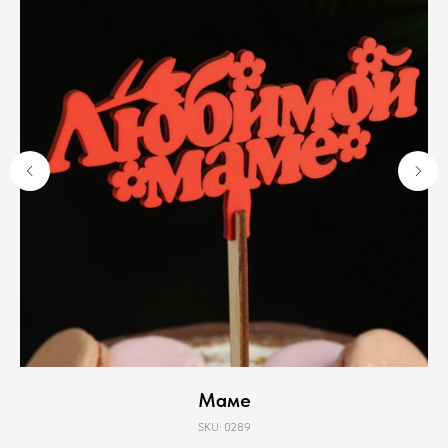
Маме
SKU:
0289