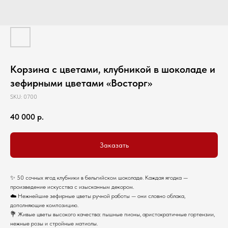
Корзина с цветами, клубникой в шоколаде и
зефирными цветами «Восторг»
SKU:
0700
40 000
р.
Заказать
✨ 50 сочных ягод клубники в бельгийском шоколаде. Каждая ягодка —
произведение искусства с изысканным декором.
☁️ Нежнейшие зефирные цветы ручной работы — они словно облака,
дополняющие композицию.
💐 Живые цветы высокого качества: пышные пионы, аристократичные гортензии,
нежные розы и стройные матиолы.