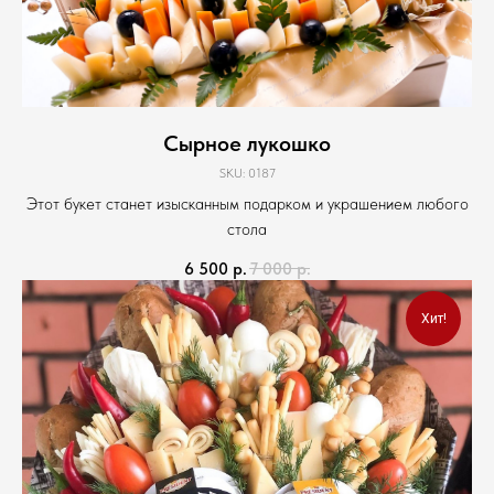
Сырное лукошко
SKU:
0187
Этот букет станет изысканным подарком и украшением любого
стола
6 500
р.
7 000
р.
Хит!