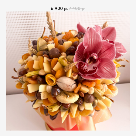
6 900
р.
7 400
р.