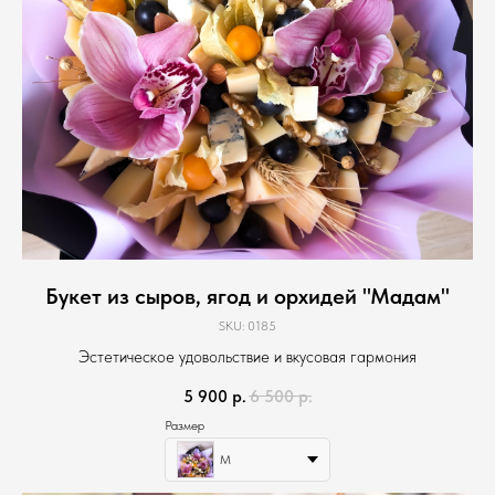
Букет из сыров, ягод и орхидей "Мадам"
SKU:
0185
Эстетическое удовольствие и вкусовая гармония
5 900
р.
6 500
р.
Размер
М