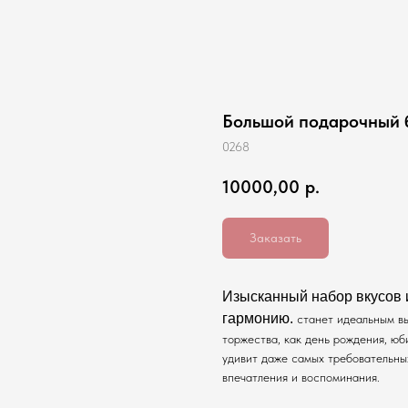
Большой подарочный 
0268
10000,00
р.
Заказать
Изысканный набор вкусов и
гармонию.
станет идеальным вы
торжества, как день рождения, юб
удивит даже самых требовательны
впечатления и воспоминания.