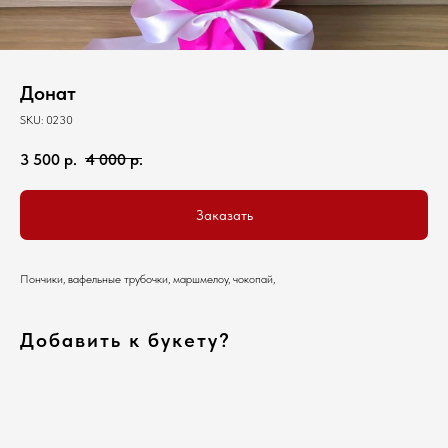
Донат
SKU:
0230
3 500
р.
4 000
р.
Заказать
Пончики, вафельные трубочки, маршмелоу, чокопай,
Добавить к букету?