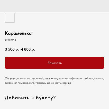
Карамелька
SKU:
0481
3 500
р.
4 800
р.
Заказать
Ферреро, орешки со сгущенкой, маршмелоу, ириски, вафельные трубочки, финики,
сливочная помадка, нуга, трюфельные конфеты, корица
Добавить к букету?