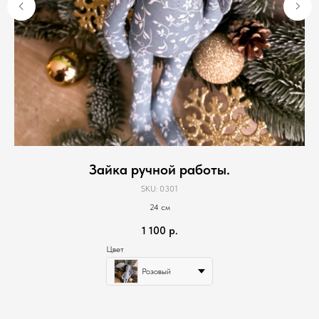
Зайка ручной работы.
SKU:
0301
24 см
1 100
р.
Цвет
Розовый