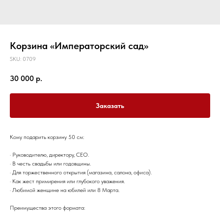
Корзина «Императорский сад»
SKU:
0709
30 000
р.
Заказать
Кому подарить корзину 50 см:
· Руководителю, директору, CEO.
· В честь свадьбы или годовщины.
· Для торжественного открытия (магазина, салона, офиса).
· Как жест примирения или глубокого уважения.
· Любимой женщине на юбилей или 8 Марта.
Преимущества этого формата: