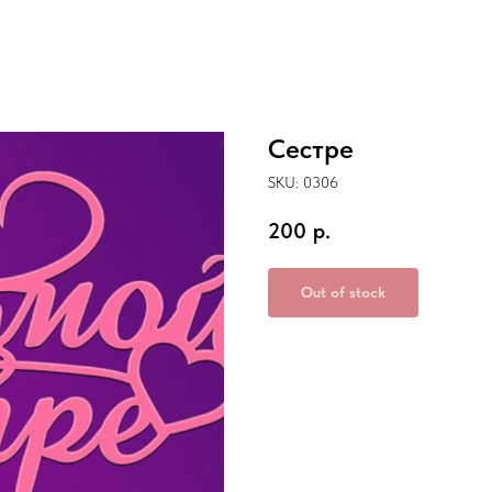
Сестре
SKU:
0306
200
р.
Out of stock